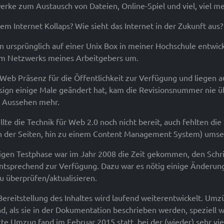
rke zum Austausch von Dateien, Online-Spiel und viel, viel meh
em Internet Kollaps? Wie sieht das Internet in der Zukunft aus?
 ursprünglich auf einer Unix Box in meiner Hochschule entwick
 im Netzwerks meines Arbeitgebers um.
 Web Präsenz für die Öffentlichkeit zur Verfügung und liegen 
sign einige Male geändert hat, kam die Revisionsnummer nie üb
 Aussehen mehr.
llte die Technik für Web 2.0 noch nicht bereit, auch fehlten 
n der Seiten, hin zu einem Content Management System) umse
igen Testphase war im Jahr 2008 die Zeit gekommen, den Schrit
ntsprechend zur Verfügung. Dazu war es nötig einige Änderu
u überprüfen/aktualisieren.
ereitstellung des Inhaltes wird laufend weiterentwickelt. Um
d, als sie in der Dokumentation beschrieben werden, speziell
te Umzug fand im Februar 2015 statt, bei der (wieder) sehr vi