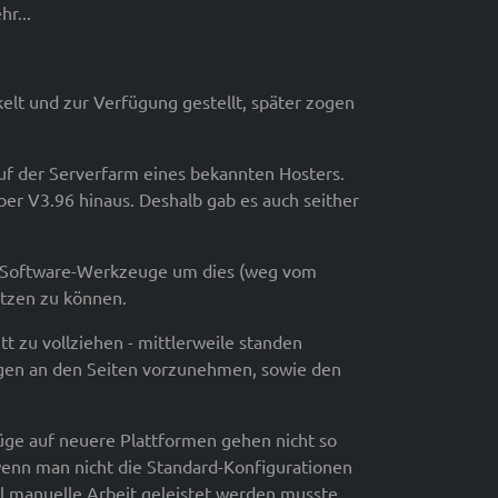
r...
elt und zur Verfügung gestellt, später zogen
auf der Serverfarm eines bekannten Hosters.
er V3.96 hinaus. Deshalb gab es auch seither
die Software-Werkzeuge um dies (weg vom
tzen zu können.
t zu vollziehen - mittlerweile standen
ngen an den Seiten vorzunehmen, sowie den
züge auf neuere Plattformen gehen nicht so
 wenn man nicht die Standard-Konfigurationen
el manuelle Arbeit geleistet werden musste.